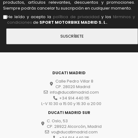
productos, artículos relevantes, descuentos y promociones.
Siempre podrás cancelar tu suscripción en cualquier momento.
He leído y acepto la
política de privacidad
y los
términos y
condiciones
de
SPORT MOTORBIKE MADRID S. L.
.
DUCATI MADRID
Calle Pedro Villar 8
CP. 28020 Madrid
info@ducatimadrid.com
+34 914 440 115
L-V 10:30 a 15:00 y 16:30 a 20:00
DUCATI MADRID SUR
C. Oslo, 53
CP. 28922 Alcorcón, Madrid
vo@ducatimadrid.com
+34 914 440 115