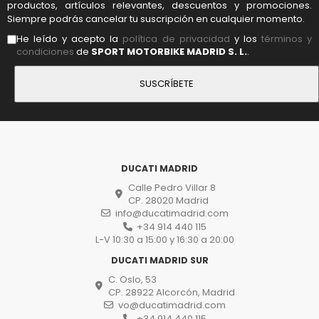
productos, artículos relevantes, descuentos y promociones.
Siempre podrás cancelar tu suscripción en cualquier momento.
He leído y acepto la
política de privacidad
y los
términos y
condiciones
de
SPORT MOTORBIKE MADRID S. L.
.
DUCATI MADRID
Calle Pedro Villar 8
CP. 28020 Madrid
info@ducatimadrid.com
+34 914 440 115
L-V 10:30 a 15:00 y 16:30 a 20:00
DUCATI MADRID SUR
C. Oslo, 53
CP. 28922 Alcorcón, Madrid
vo@ducatimadrid.com
+34 914 440 115