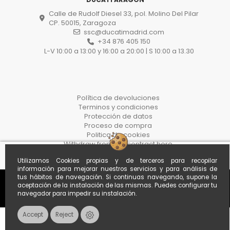
Calle de Rudolf Diesel 33, pol. Molino Del Pilar
CP. 50015, Zaragoza
ssc@ducatimadrid.com
+34 876 405 150
L-V 10:00 a 13:00 y 16:00 a 20:00 | S 10:00 a 13.30
Política de devoluciones
Terminos y condiciones
Protección de datos
Proceso de compra
Politica de cookies
Withdraw from the contract here
Utilizamos Cookies propias y de terceros para recopilar
información para mejorar nuestros servicios y para análisis de
tus hábitos de navegación. Si continuas navegando, supone la
aceptación de la instalación de las mismas. Puedes configurar tu
navegador para impedir su instalación.
Accept
Reject
Contacts