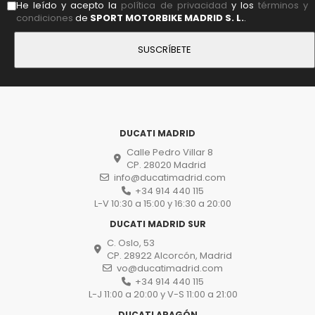
He leído y acepto la
política de privacidad
y los
términos y
condiciones
de
SPORT MOTORBIKE MADRID S. L.
.
DUCATI MADRID
Calle Pedro Villar 8
CP. 28020 Madrid
info@ducatimadrid.com
+34 914 440 115
L-V 10:30 a 15:00 y 16:30 a 20:00
DUCATI MADRID SUR
C. Oslo, 53
CP. 28922 Alcorcón, Madrid
vo@ducatimadrid.com
+34 914 440 115
L-J 11:00 a 20:00 y V-S 11:00 a 21:00
DUCATI ARAGÓN