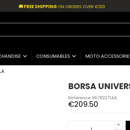
🚚 FREE SHIPPING
ON ORDERS OVER €100
CHANDISE
CONSUMABLES
MOTO ACCESSORI
LA
BORSA UNIVER
Reference
96782271AA
€209.50