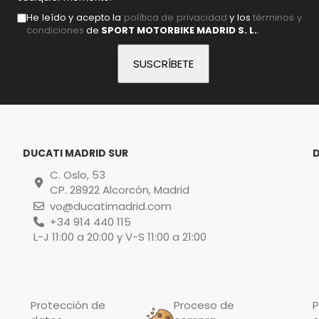
He leído y acepto la
política de privacidad
y los
términos y
condiciones
de
SPORT MOTORBIKE MADRID S. L.
.
DUCATI MADRID SUR
C. Oslo, 53
CP. 28922 Alcorcón, Madrid
vo@ducatimadrid.com
+34 914 440 115
L-J 11:00 a 20:00 y V-S 11:00 a 21:00
Protección de
Proceso de
P