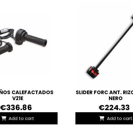
UÑOS CALEFACTADOS
SLIDER FORC ANT. RIZ
V21E
NERO
€336.86
€224.33
Add to cart
Add to cart