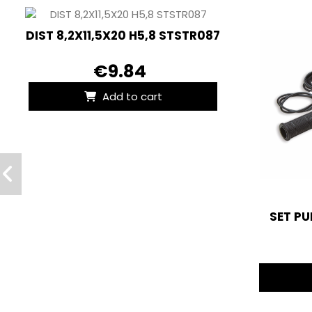
DIST 8,2X11,5X20 H5,8 STSTR087
€9.84
Add to cart
SET P