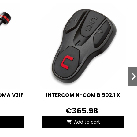
OMA V21F
INTERCOM N-COM B 902.1 X
€365.98
Add to cart