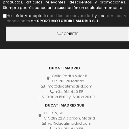
productos, artículos relevantes, descuentos y promociones.
Siempre podrás cancelar tu suscripción en cualquier momento.
He leído y acepto la
política de privacidad
y los
términos y
condiciones
de
SPORT MOTORBIKE MADRID S. L.
.
DUCATI MADRID
Calle Pedro Villar 8
CP. 28020 Madrid
info@ducatimadrid.com
+34 914 440 115
L-V 10:30 a 15:00 y 16:30 a 20:00
DUCATI MADRID SUR
C. Oslo, 53
CP. 28922 Alcorcón, Madrid
vo@ducatimadrid.com
+34 914 440 115