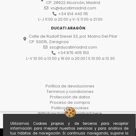
CP. 28922 Alcorcón, Madrid
vo@ducatimadrid.com
+34 914 440 115
L-J 11:00 a 20:00 y V-S 11:00 a 21:00
DUCATI ARAGÓN
Calle de Rudolf Diesel 33, pol. Molino Del Pilar
CP. 50015, Zaragoza
ssc@ducatimadrid.com
+34 876 405 150
L-V 10:00 a 13:00 y 16:00 a 20:00 | S 10:00 a 13.30
Política de devoluciones
Terminos y condiciones
Protección de datos
Proceso de compra
Politica de cookies
Withdraw from the contract here
Utilizamos Cookies propias y de terceros para recopilar
información para mejorar nuestros servicios y para análisis de
tus hábitos de navegación. Si continuas navegando, supone la