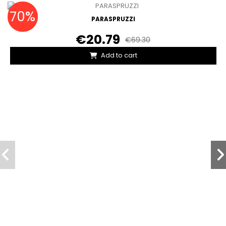
70%
PARASPRUZZI
€20.79
€69.30
Add to cart