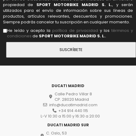
propiedad de
SPORT MOTORBIKE MADRID S. L.
, y serán
utilizados para el envío de información sobre sus líneas de
productos, artículos relevantes, descuentos y promociones.
Siempre podrás cancelar tu suscripción en cualquier momento.
He leído y acepto la
política de privacidad
y los
términos y
condiciones
de
SPORT MOTORBIKE MADRID S. L.
.
DUCATI MADRID
Calle Pedro Villar 8
CP. 28020 Madrid
info@ducatimadrid.com
+34 914 440 115
L-V 10:30 a 15:00 y 16:30 a 20:00
DUCATI MADRID SUR
C. Oslo, 53