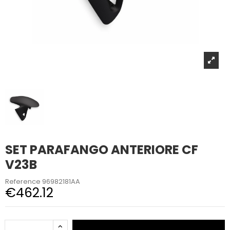
SET PARAFANGO ANTERIORE CF
V23B
Reference
96982181AA
€462.12