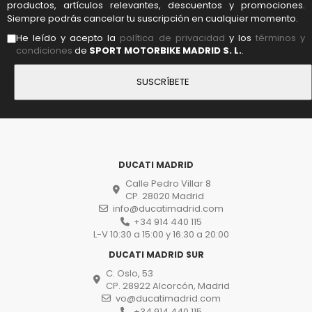
productos, artículos relevantes, descuentos y promociones.
Siempre podrás cancelar tu suscripción en cualquier momento.
He leído y acepto la
política de privacidad
y los
términos y
condiciones
de
SPORT MOTORBIKE MADRID S. L.
.
DUCATI MADRID
Calle Pedro Villar 8
CP. 28020 Madrid
info@ducatimadrid.com
+34 914 440 115
L-V 10:30 a 15:00 y 16:30 a 20:00
DUCATI MADRID SUR
C. Oslo, 53
CP. 28922 Alcorcón, Madrid
vo@ducatimadrid.com
+34 914 440 115