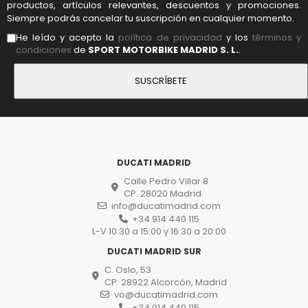
productos, artículos relevantes, descuentos y promociones.
Siempre podrás cancelar tu suscripción en cualquier momento.
He leído y acepto la
política de privacidad
y los
términos y
condiciones
de
SPORT MOTORBIKE MADRID S. L.
.
DUCATI MADRID
Calle Pedro Villar 8
CP. 28020 Madrid
info@ducatimadrid.com
+34 914 440 115
L-V 10:30 a 15:00 y 16:30 a 20:00
DUCATI MADRID SUR
C. Oslo, 53
CP. 28922 Alcorcón, Madrid
vo@ducatimadrid.com
+34 914 440 115