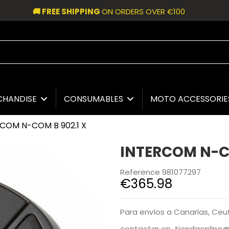
🚚 FREE SHIPPING
ON ORDERS OVER €100
CHANDISE
CONSUMABLES
MOTO ACCESSORI
COM N-COM B 902.1 X
INTERCOM N-CO
Reference
981077297
€365.98
Para envíos a Canarias, Ceuta
contactar en
tiendaonline