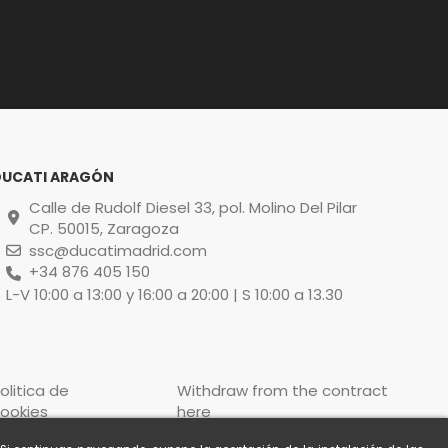
DUCATI ARAGÓN
Calle de Rudolf Diesel 33, pol. Molino Del Pilar
CP. 50015, Zaragoza
ssc@ducatimadrid.com
+34 876 405 150
L-V 10:00 a 13:00 y 16:00 a 20:00 | S 10:00 a 13.30
olitica de
Withdraw from the contract
ookies
here