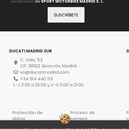
condiciones
de
SPORT MOTORBIKE MADRID S. L.
.
DUCATI MADRID SUR
C. Oslo, 53
CP. 28922 Alcorcón, Madrid
vo@ducatimadrid.com
+34 914 440 115
L-J 11:00 a 20:00 y V-S 11:00 a 21:00
Protección de
Proceso de
P
datos
compra
c