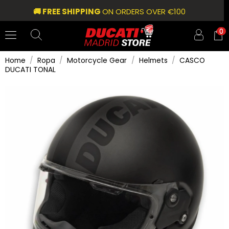
🚚 FREE SHIPPING
ON ORDERS OVER €100
0
Home
Ropa
Motorcycle Gear
Helmets
CASCO
DUCATI TONAL