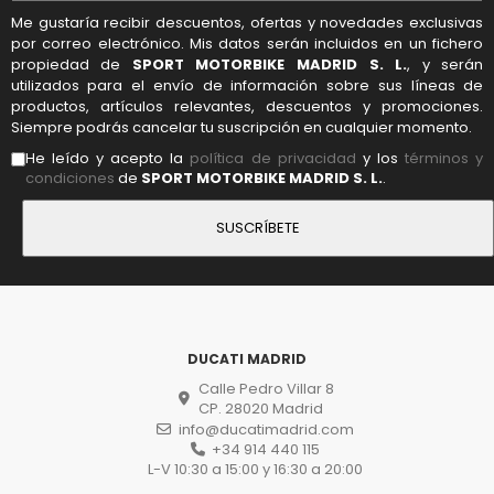
Me gustaría recibir descuentos, ofertas y novedades exclusivas
por correo electrónico. Mis datos serán incluidos en un fichero
propiedad de
SPORT MOTORBIKE MADRID S. L.
, y serán
utilizados para el envío de información sobre sus líneas de
productos, artículos relevantes, descuentos y promociones.
Siempre podrás cancelar tu suscripción en cualquier momento.
He leído y acepto la
política de privacidad
y los
términos y
condiciones
de
SPORT MOTORBIKE MADRID S. L.
.
DUCATI MADRID
Calle Pedro Villar 8
CP. 28020 Madrid
info@ducatimadrid.com
+34 914 440 115
L-V 10:30 a 15:00 y 16:30 a 20:00