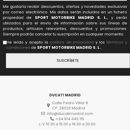
Me gustaría recibir descuentos, ofertas y novedades exclusivas
por correo electrónico. Mis datos serán incluidos en un fichero
propiedad de
SPORT MOTORBIKE MADRID S. L.
, y serán
utilizados para el envío de información sobre sus líneas de
productos, artículos relevantes, descuentos y promociones.
Siempre podrás cancelar tu suscripción en cualquier momento.
He leído y acepto la
política de privacidad
y los
términos y
condiciones
de
SPORT MOTORBIKE MADRID S. L.
.
DUCATI MADRID
Calle Pedro Villar 8
CP. 28020 Madrid
info@ducatimadrid.com
+34 914 440 115
L-V 10:30 a 15:00 y 16:30 a 20:00