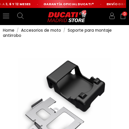
A 3, 6 Y 12 MESES
GARANTÍA OFICIAL DUCATI®
ENVÍO GRATIS
0
Home
Accesorios de moto
Soporte para montaje
antirrobo