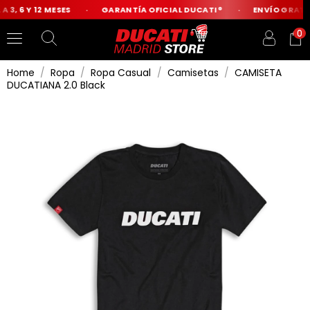
 3, 6 Y 12 MESES
GARANTÍA OFICIAL DUCATI®
ENVÍO GRATIS
0
Home
Ropa
Ropa Casual
Camisetas
CAMISETA
DUCATIANA 2.0 Black