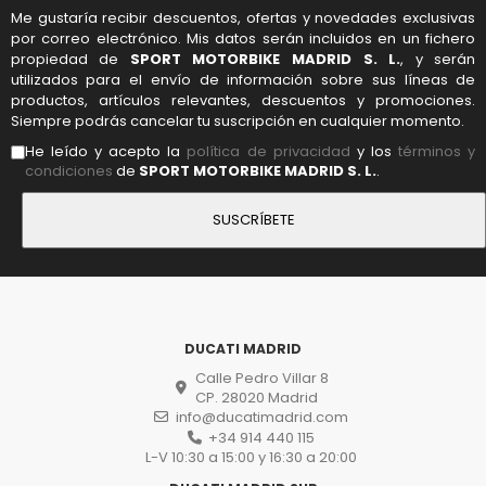
Me gustaría recibir descuentos, ofertas y novedades exclusivas
por correo electrónico. Mis datos serán incluidos en un fichero
propiedad de
SPORT MOTORBIKE MADRID S. L.
, y serán
utilizados para el envío de información sobre sus líneas de
productos, artículos relevantes, descuentos y promociones.
Siempre podrás cancelar tu suscripción en cualquier momento.
He leído y acepto la
política de privacidad
y los
términos y
condiciones
de
SPORT MOTORBIKE MADRID S. L.
.
DUCATI MADRID
Calle Pedro Villar 8
CP. 28020 Madrid
info@ducatimadrid.com
+34 914 440 115
L-V 10:30 a 15:00 y 16:30 a 20:00