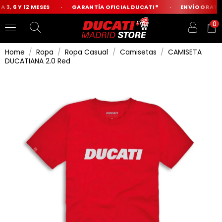
3, 6 Y 12 MESES
GARANTÍA OFICIAL DUCATI®
ENVÍO GRATIS 
0
Home
Ropa
Ropa Casual
Camisetas
CAMISETA
DUCATIANA 2.0 Red