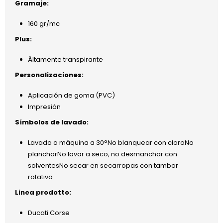
Gramaje:
160 gr/mc
Plus:
Áltamente transpirante
Personalizaciones:
Aplicación de goma (PVC)
Impresión
Símbolos de lavado:
Lavado a máquina a 30°No blanquear con cloroNo
plancharNo lavar a seco, no desmanchar con
solventesNo secar en secarropas con tambor
rotativo
Linea prodotto:
Ducati Corse