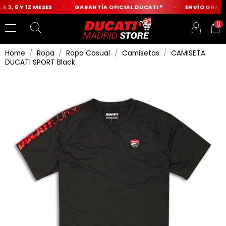
 3, 6 Y 12 MESES
GARANTÍA OFICIAL DUCATI®
ENVÍO GRATIS
0
Home
Ropa
Ropa Casual
Camisetas
CAMISETA
DUCATI SPORT Black