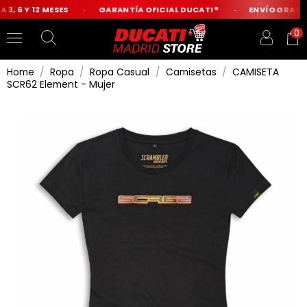
3, 6 Y 12 MESES
GARANTÍA OFICIAL DUCATI®
ENVÍO GRATIS 
0
Home
Ropa
Ropa Casual
Camisetas
CAMISETA
SCR62 Element - Mujer