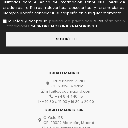
utilizados para el envío de información sobre sus líneas de
productos, artículos relevantes, descuentos y promociones.
Siempre podrás cancelar tu suscripción en cualquier momento.
He leído y acepto la
política de privacidad
y los
términos y
condiciones
de
SPORT MOTORBIKE MADRID S. L.
.
DUCATI MADRID
Calle Pedro Villar 8
CP. 28020 Madrid
info@ducatimadrid.com
+34 914 440 115
L-V 10:30 a 15:00 y 16:30 a 20:00
DUCATI MADRID SUR
C. Oslo, 53
CP. 28922 Alcorcón, Madrid