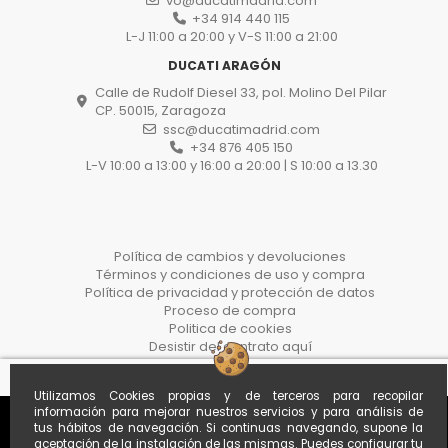
vo@ducatimadrid.com
+34 914 440 115
L-J 11:00 a 20:00 y V-S 11:00 a 21:00
DUCATI ARAGÓN
Calle de Rudolf Diesel 33, pol. Molino Del Pilar
CP. 50015, Zaragoza
ssc@ducatimadrid.com
+34 876 405 150
L-V 10:00 a 13:00 y 16:00 a 20:00 | S 10:00 a 13.30
Política de cambios y devoluciones
Términos y condiciones de uso y compra
Política de privacidad y protección de datos
Proceso de compra
Politica de cookies
Desistir del contrato aquí
Utilizamos Cookies propias y de terceros para recopilar
información para mejorar nuestros servicios y para análisis de
tus hábitos de navegación. Si continuas navegando, supone la
aceptación de la instalación de las mismas. Puedes configurar tu