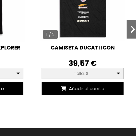
1 / 2
XPLORER
CAMISETA DUCATI ICON
39,57 €
Talla: S
to
Añadir al carrito