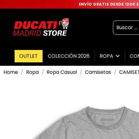
ENVÍO GRATIS DESDE 120€
OUTLET
COLECCIÓN 2026
ROPA
CO
Home
Ropa
Ropa Casual
Camisetas
CAMISET