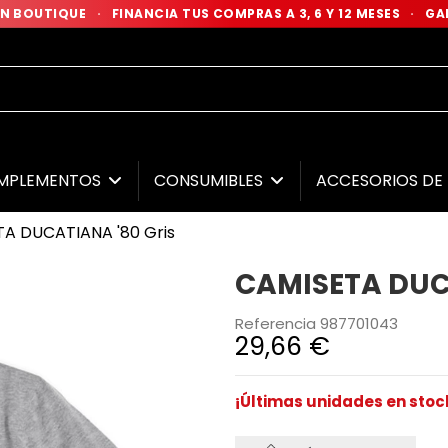
 EN BOUTIQUE
·
FINANCIA TUS COMPRAS A 3, 6 Y 12 MESES
·
GAR
MPLEMENTOS
CONSUMIBLES
ACCESORIOS D
A DUCATIANA '80 Gris
CAMISETA DUCA
Referencia
987701043
29,66 €
¡Últimas unidades en stoc