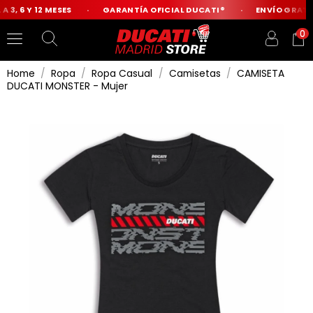
 3, 6 Y 12 MESES
GARANTÍA OFICIAL DUCATI®
ENVÍO GRATIS
0
Home
Ropa
Ropa Casual
Camisetas
CAMISETA
DUCATI MONSTER - Mujer