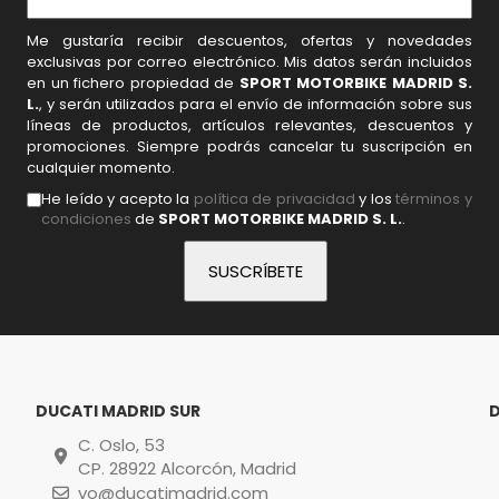
Me gustaría recibir descuentos, ofertas y novedades
exclusivas por correo electrónico. Mis datos serán incluidos
en un fichero propiedad de
SPORT MOTORBIKE MADRID S.
L.
, y serán utilizados para el envío de información sobre sus
líneas de productos, artículos relevantes, descuentos y
promociones. Siempre podrás cancelar tu suscripción en
cualquier momento.
He leído y acepto la
política de privacidad
y los
términos y
condiciones
de
SPORT MOTORBIKE MADRID S. L.
.
DUCATI MADRID SUR
C. Oslo, 53
CP. 28922 Alcorcón, Madrid
vo@ducatimadrid.com