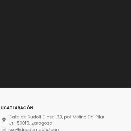
DUCATI ARAGÓN
Calle de Rudolf Diesel 33, pol. Molino Del Pilar
CP. 50015, Zaragoza
ssc@ducatimadrid.com