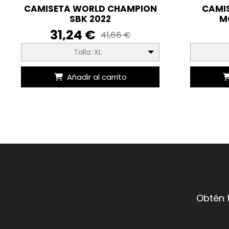
CAMISETA WORLD CHAMPION
CAMI
SBK 2022
M
31,24 €
41,66 €
Talla: XL
Añadir al carrito
Obtén 