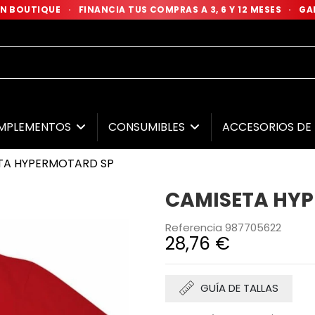
 EN BOUTIQUE
·
FINANCIA TUS COMPRAS A 3, 6 Y 12 MESES
·
GAR
MPLEMENTOS
CONSUMIBLES
ACCESORIOS D
TA HYPERMOTARD SP
CAMISETA HY
Referencia
987705622
28,76 €
GUÍA DE TALLAS