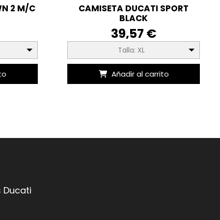
N 2 M/C
CAMISETA DUCATI SPORT
BLACK
39,57 €
Talla: XL
to
Añadir al carrito
 Ducati