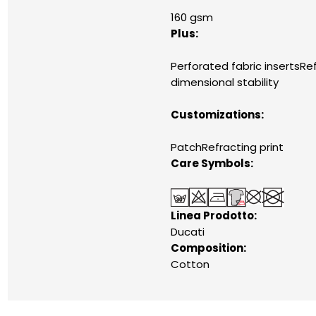
160 gsm
Plus:
Perforated fabric insertsR
dimensional stability
Customizations:
PatchRefracting print
Care Symbols:
Linea Prodotto:
Ducati
Composition:
Cotton