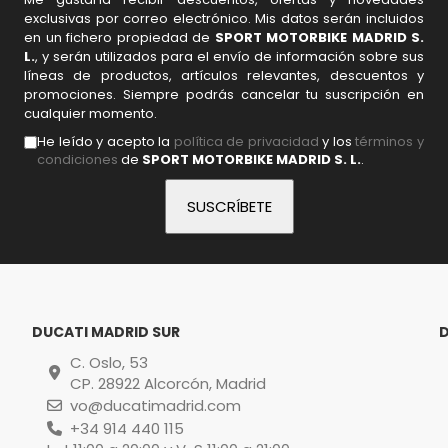
exclusivas por correo electrónico. Mis datos serán incluidos
en un fichero propiedad de
SPORT MOTORBIKE MADRID S.
L.
, y serán utilizados para el envío de información sobre sus
líneas de productos, artículos relevantes, descuentos y
promociones. Siempre podrás cancelar tu suscripción en
cualquier momento.
He leído y acepto la
política de privacidad
y los
términos y
condiciones
de
SPORT MOTORBIKE MADRID S. L.
.
DUCATI MADRID SUR
C. Oslo, 53
CP. 28922 Alcorcón, Madrid
vo@ducatimadrid.com
+34 914 440 115