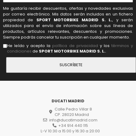
Me gustaría recibir descuentos, ofertas y novedades exclusivas
por correo electrónico. Mis datos serán incluidos en un fichero
propiedad de
SPORT MOTORBIKE MADRID S. L.
, y serán
utilizados para el envío de información sobre sus líneas de
productos, artículos relevantes, descuentos y promociones.
Siempre podrás cancelar tu suscripción en cualquier momento.
He leído y acepto la
política de privacidad
y los
términos y
condiciones
de
SPORT MOTORBIKE MADRID S. L.
.
DUCATI MADRID
Calle Pedro Villar 8
CP. 28020 Madrid
info@ducatimadrid.com
+34 914 440 115
L-V 10:30 a 15:00 y 16:30 a 20:00