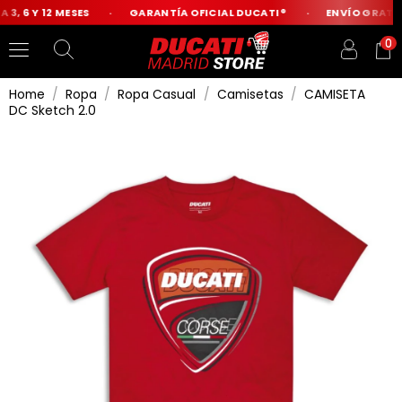
3, 6 Y 12 MESES
GARANTÍA OFICIAL DUCATI®
ENVÍO GRATIS 
0
Home
Ropa
Ropa Casual
Camisetas
CAMISETA
DC Sketch 2.0