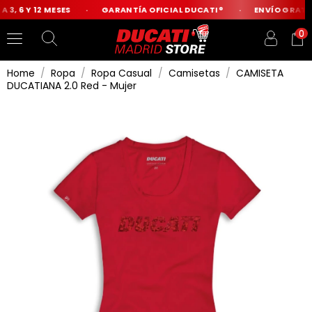
3, 6 Y 12 MESES
GARANTÍA OFICIAL DUCATI®
ENVÍO GRATIS 
0
Home
Ropa
Ropa Casual
Camisetas
CAMISETA
DUCATIANA 2.0 Red - Mujer