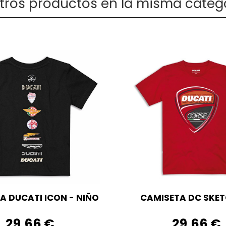
otros productos en la misma catego
A DUCATI ICON - NIÑO
CAMISETA DC SKET
29,66 €
29,66 €