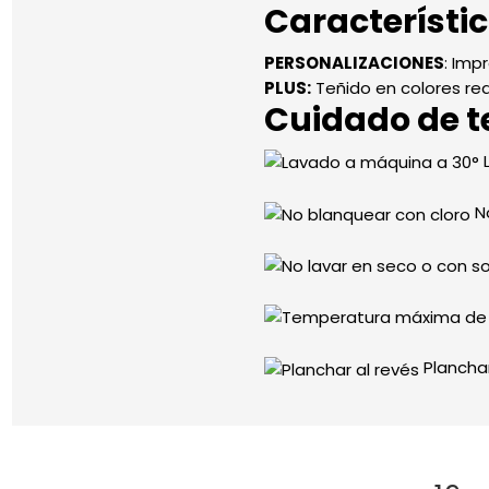
Característi
PERSONALIZACIONES
: Imp
PLUS:
Teñido en colores rea
Cuidado de te
L
No
Planchar