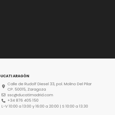
DUCATI ARAGÓN
Calle de Rudolf Diesel 33, pol. Molino Del Pilar
CP. 50015, Zaragoza
ssc@ducatimadrid.com
+34 876 405 150
L-V 10:00 a 13:00 y 16:00 a 20:00 | S 10:00 a 13.30