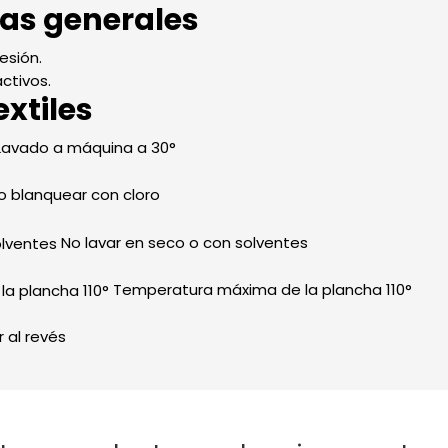
cas generales
resión.
ctivos.
xtiles
avado a máquina a 30°
 blanquear con cloro
No lavar en seco o con solventes
Temperatura máxima de la plancha 110°
 al revés