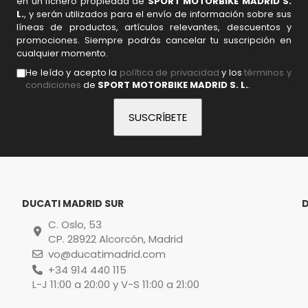
en un fichero propiedad de
SPORT MOTORBIKE MADRID S.
L.
, y serán utilizados para el envío de información sobre sus
líneas de productos, artículos relevantes, descuentos y
promociones. Siempre podrás cancelar tu suscripción en
cualquier momento.
He leído y acepto la
política de privacidad
y los
términos y
condiciones
de
SPORT MOTORBIKE MADRID S. L.
.
DUCATI MADRID SUR
C. Oslo, 53
CP. 28922 Alcorcón, Madrid
vo@ducatimadrid.com
+34 914 440 115
L-J 11:00 a 20:00 y V-S 11:00 a 21:00