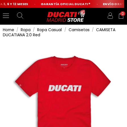
3, 6 Y 12 MESES
GARANTÍA OFICIAL DUCATI®
ENVÍO GRATIS 
0
Home
Ropa
Ropa Casual
Camisetas
CAMISETA
DUCATIANA 2.0 Red