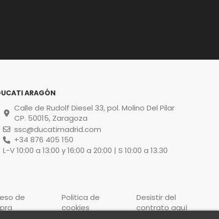
DUCATI ARAGÓN
Calle de Rudolf Diesel 33, pol. Molino Del Pilar
CP. 50015, Zaragoza
ssc@ducatimadrid.com
+34 876 405 150
L-V 10:00 a 13:00 y 16:00 a 20:00 | S 10:00 a 13.30
ceso de
Politica de
Desistir del
pra
cookies
contrato aquí