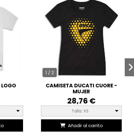
1 / 2
X LOGO
CAMISETA DUCATI CUORE -
MUJER
28,76 €
Talla: XS
to
Añadir al carrito