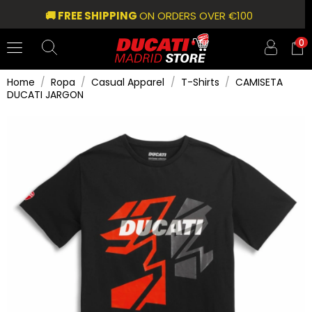
🚚 FREE SHIPPING
ON ORDERS OVER €100
0
Home
Ropa
Casual Apparel
T-Shirts
CAMISETA
DUCATI JARGON