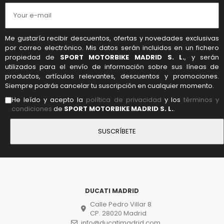
Me gustaría recibir descuentos, ofertas y novedades exclusivas
por correo electrónico. Mis datos serán incluidos en un fichero
propiedad de
SPORT MOTORBIKE MADRID S. L.
, y serán
utilizados para el envío de información sobre sus líneas de
productos, artículos relevantes, descuentos y promociones.
Siempre podrás cancelar tu suscripción en cualquier momento.
He leído y acepto la
política de privacidad
y los
términos y
condiciones
de
SPORT MOTORBIKE MADRID S. L.
.
DUCATI MADRID
Calle Pedro Villar 8
CP. 28020 Madrid
info@ducatimadrid.com