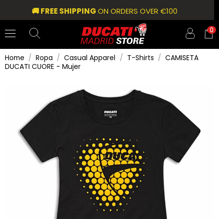
🚚 FREE SHIPPING
ON ORDERS OVER €100
0
Home
Ropa
Casual Apparel
T-Shirts
CAMISETA
DUCATI CUORE - Mujer