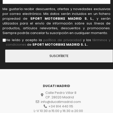
Me gustaría recibir descuentos, ofertas y novedades exclusivas
por correo electrónico. Mis datos serán incluidos en un fichero
propiedad de
SPORT MOTORBIKE MADRID S. L.
, y serán
utilizados para el envío de información sobre sus líneas de
productos, artículos relevantes, descuentos y promociones.
Siempre podrás cancelar tu suscripción en cualquier momento.
He leído y acepto la
política de privacidad
y los
términos y
condiciones
de
SPORT MOTORBIKE MADRID S. L.
.
DUCATI MADRID
Calle Pedro Villar 8
CP. 28020 Madrid
info@ducatimadrid.com
+34 914 440 115
L-V 10:30 a 15:00 y 16:30 a 20:00