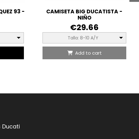
UEZ 93 -
CAMISETA BIG DUCATISTA -
NIÑO
€29.66
Talla: 8-10 A/Y
Add to cart
 Ducati