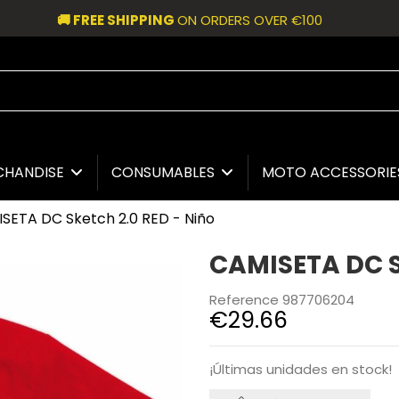
🚚 FREE SHIPPING
ON ORDERS OVER €100
CHANDISE
CONSUMABLES
MOTO ACCESSORI
SETA DC Sketch 2.0 RED - Niño
CAMISETA DC S
Reference
987706204
€29.66
¡Últimas unidades en stock!