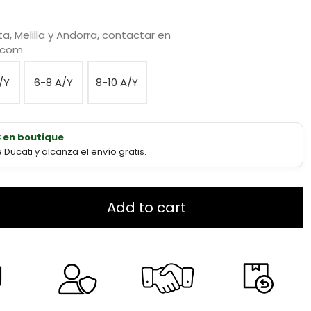
a, Melilla y Andorra, contactar en
.com
/Y
6-8 A/Y
8-10 A/Y
€ en boutique
ucati y alcanza el envío gratis.
Add to cart