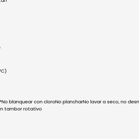
tán
e
VC)
°No blanquear con cloroNo plancharNo lavar a seco, no de
n tambor rotativo