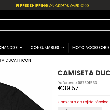
🚚 FREE SHIPPING
ON ORDERS OVER €100
CHANDISE
CONSUMABLES
MOTO ACCESSORI
TA DUCATI ICON
CAMISETA DUC
Reference
987801533
€39.57
Camiseta de tejido técnico 