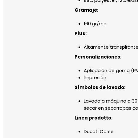
88% polyester, 12% elas
Gramaje:
160 gr/mc
Plus:
Áltamente transpirant
Personalizaciones:
Aplicación de goma (P
Impresión
Símbolos de lavado:
Lavado a máquina a 30
secar en secarropas co
Linea prodotto:
Ducati Corse