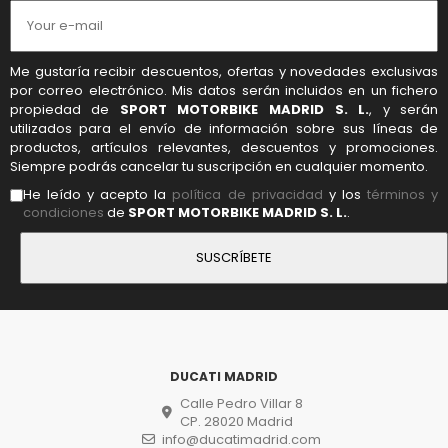
Me gustaría recibir descuentos, ofertas y novedades exclusivas
por correo electrónico. Mis datos serán incluidos en un fichero
propiedad de
SPORT MOTORBIKE MADRID S. L.
, y serán
utilizados para el envío de información sobre sus líneas de
productos, artículos relevantes, descuentos y promociones.
Siempre podrás cancelar tu suscripción en cualquier momento.
He leído y acepto la
política de privacidad
y los
términos y
condiciones
de
SPORT MOTORBIKE MADRID S. L.
.
DUCATI MADRID
Calle Pedro Villar 8
CP. 28020 Madrid
info@ducatimadrid.com