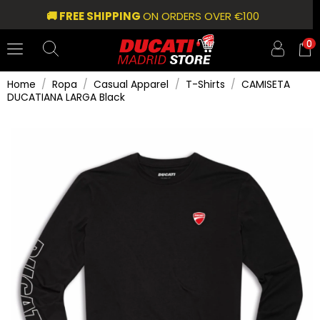
🚚 FREE SHIPPING
ON ORDERS OVER €100
0
Home
Ropa
Casual Apparel
T-Shirts
CAMISETA
DUCATIANA LARGA Black