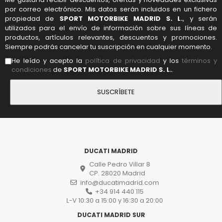
por correo electrónico. Mis datos serán incluidos en un fichero
propiedad de
SPORT MOTORBIKE MADRID S. L.
, y serán
utilizados para el envío de información sobre sus líneas de
productos, artículos relevantes, descuentos y promociones.
Siempre podrás cancelar tu suscripción en cualquier momento.
He leído y acepto la
política de privacidad
y los
términos y
condiciones
de
SPORT MOTORBIKE MADRID S. L.
.
DUCATI MADRID
Calle Pedro Villar 8
CP. 28020 Madrid
info@ducatimadrid.com
+34 914 440 115
L-V 10:30 a 15:00 y 16:30 a 20:00
DUCATI MADRID SUR