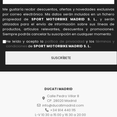
Me gustaría recibir descuentos, ofertas y novedades exclusivas
por correo electrónico. Mis datos serán incluidos en un fichero
propiedad de
SPORT MOTORBIKE MADRID S. L.
, y serán
utilizados para el envío de información sobre sus líneas de
productos, artículos relevantes, descuentos y promociones.
Siempre podrás cancelar tu suscripción en cualquier momento.
He leído y acepto la
política de privacidad
y los
términos y
condiciones
de
SPORT MOTORBIKE MADRID S. L.
.
DUCATI MADRID
Calle Pedro Villar 8
CP. 28020 Madrid
info@ducatimadrid.com
+34 914 440 115
L-V 10:30 a 15:00 y 16:30 a 20:00