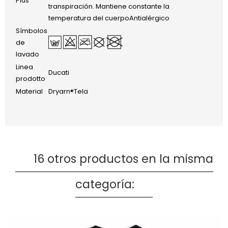
Plus
transpiración. Mantiene constante la
temperatura del cuerpoAntialérgico
Símbolos
de
lavado
Linea
Ducati
prodotto
Material
Dryarn®Tela
16 otros productos en la misma
categoría: