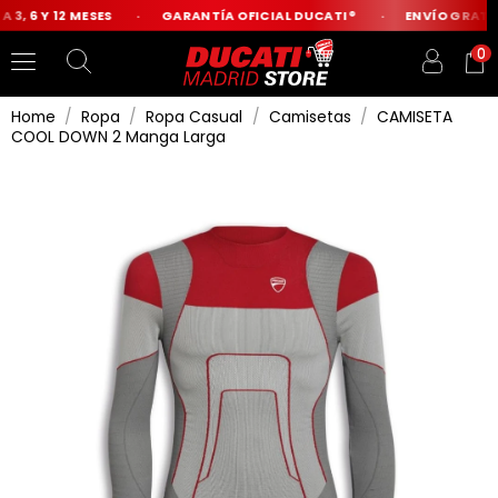
3, 6 Y 12 MESES
GARANTÍA OFICIAL DUCATI®
ENVÍO GRATIS 
0
Home
Ropa
Ropa Casual
Camisetas
CAMISETA
COOL DOWN 2 Manga Larga