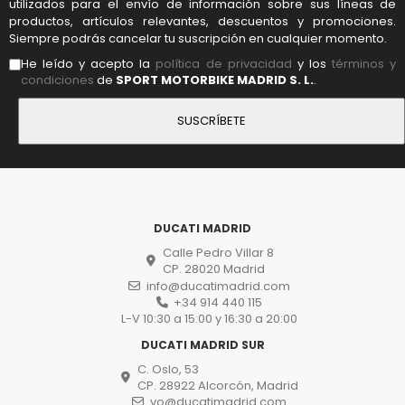
utilizados para el envío de información sobre sus líneas de
productos, artículos relevantes, descuentos y promociones.
Siempre podrás cancelar tu suscripción en cualquier momento.
He leído y acepto la
política de privacidad
y los
términos y
condiciones
de
SPORT MOTORBIKE MADRID S. L.
.
DUCATI MADRID
Calle Pedro Villar 8
CP. 28020 Madrid
info@ducatimadrid.com
+34 914 440 115
L-V 10:30 a 15:00 y 16:30 a 20:00
DUCATI MADRID SUR
C. Oslo, 53
CP. 28922 Alcorcón, Madrid
vo@ducatimadrid.com