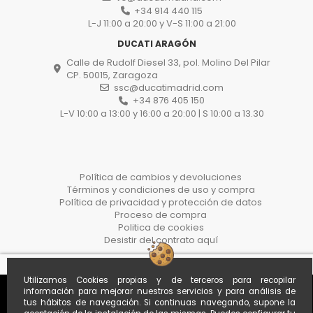
+34 914 440 115
L-J 11:00 a 20:00 y V-S 11:00 a 21:00
DUCATI ARAGÓN
Calle de Rudolf Diesel 33, pol. Molino Del Pilar
CP. 50015, Zaragoza
ssc@ducatimadrid.com
+34 876 405 150
L-V 10:00 a 13:00 y 16:00 a 20:00 | S 10:00 a 13.30
Política de cambios y devoluciones
Términos y condiciones de uso y compra
Política de privacidad y protección de datos
Proceso de compra
Politica de cookies
Desistir del contrato aquí
Utilizamos Cookies propias y de terceros para recopilar
información para mejorar nuestros servicios y para análisis de
tus hábitos de navegación. Si continuas navegando, supone la