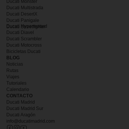
Ducati Monster
Ducati Multistrada
Ducati DesertX
Ducati Panigale
Ducati Hypermotard
Ducati Streetfighter
Ducati Diavel
Ducati Scrambler
Ducati Motocross
Bicicletas Ducati
BLOG
Noticias
Rutas
Viajes
Tutoriales
Calendario
CONTACTO
Ducati Madrid
Ducati Madrid Sur
Ducati Aragón
info@ducatimadrid.com