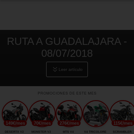
RUTA A GUADALAJARA -
08/07/2018
Leer artículo
PROMOCIONES DE ESTE MES
149€/mes
70€/mes
276€/mes
115€/mes
DESERTX V2
MONSTER V2
MTS V4
V4 TRICOLORE
SCRAMBLER