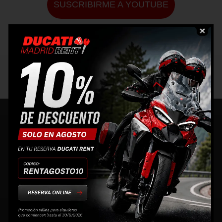
SUSCRIBIRME A YOUTUBE
Rutas Ducati
MÁS
RUTAS
XI Desmo-Ruta
09/06/26
X Desmo Ruta