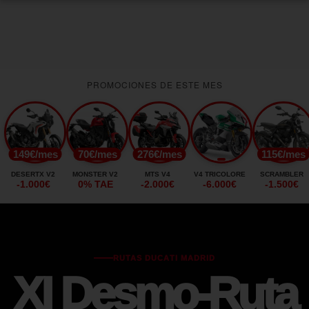
PROMOCIONES DE ESTE MES
149€/mes
70€/mes
276€/mes
115€/mes
DESERTX V2
MONSTER V2
MTS V4
V4 TRICOLORE
SCRAMBLER
-1.000€
0% TAE
-2.000€
-6.000€
-1.500€
RUTAS DUCATI MADRID
XI Desmo-Ruta