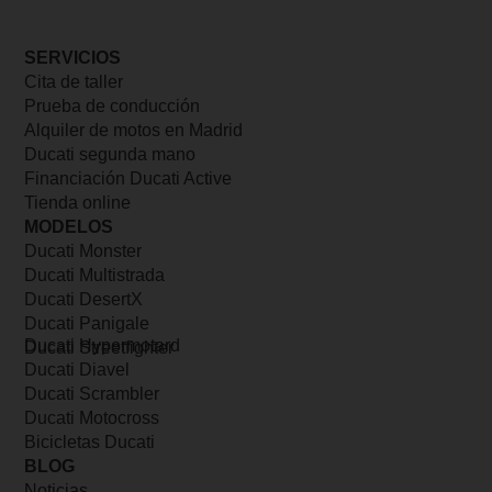
SERVICIOS
Cita de taller
Prueba de conducción
Alquiler de motos en Madrid
Ducati segunda mano
Financiación Ducati Active
Tienda online
MODELOS
Ducati Monster
Ducati Multistrada
Ducati DesertX
Ducati Panigale
Ducati Hypermotard
Ducati Streetfighter
Ducati Diavel
Ducati Scrambler
Ducati Motocross
Bicicletas Ducati
BLOG
Noticias