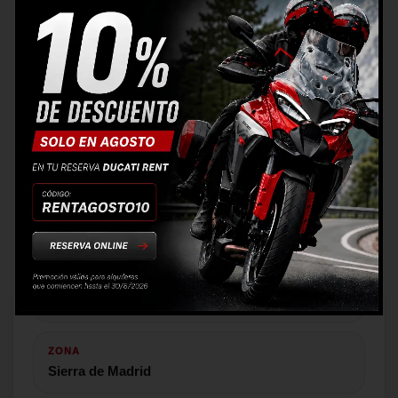
comunidad y pasión Ducati.
La ruta por la Sierra de Madrid ya forma parte de
nuestra historia. Una salida sencilla, fluida y
pensada para disfrutar juntos de la carretera.
FECHA
13 de junio
RECORRIDO
200 km aprox.
FORMATO
Ruta de mañana
ZONA
Sierra de Madrid