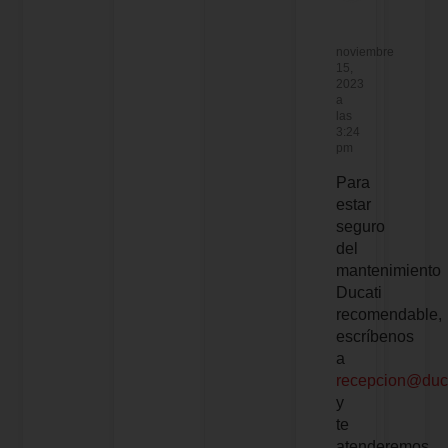
noviembre
15,
2023
a
las
3:24
pm
Para
estar
seguro
del
mantenimiento
Ducati
recomendable,
escríbenos
a
recepcion@duc
y
te
atenderemos