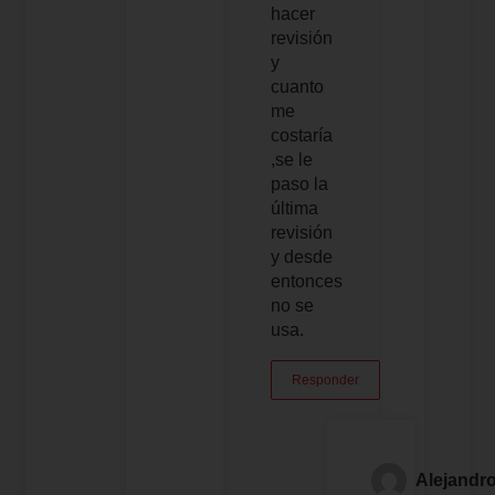
hacer
revisión
y
cuanto
me
costaría
,se le
paso la
última
revisión
y desde
entonces
no se
usa.
Responder
Alejandr