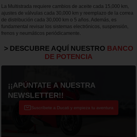
La Multistrada requiere cambios de aceite cada 15,000 km,
ajustes de válvulas cada 30,000 km y reemplazo de la correa
de distribución cada 30,000 km o 5 años. Además, es
fundamental revisar los sistemas electrónicos, suspensión,
frenos y neumáticos periódicamente.
> DESCUBRE AQUÍ NUESTRO
BANCO
DE POTENCIA
¡¡APÚNTATE A NUESTRA
NEWSLETTER!!
Suscríbete a Ducati y empieza tu aventura