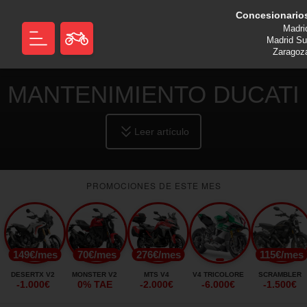
Concesionario
Madri
Madrid Su
Zaragoz
MANTENIMIENTO DUCATI
Leer artículo
PROMOCIONES DE ESTE MES
149€/mes
70€/mes
276€/mes
115€/mes
DESERTX V2
MONSTER V2
MTS V4
V4 TRICOLORE
SCRAMBLER
-1.000€
0% TAE
-2.000€
-6.000€
-1.500€