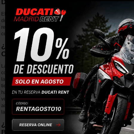
DUCATI?
El precio de mantenimiento de una Ducati puede variar
dependiendo del modelo y los servicios necesarios. Lo más
recomendable es consultar con tu servicio oficial más
cercano.
¿MANTENIMIENTO DUCATI
OPINIONES?
La mayoría de los propietarios de Ducati están satisfechos
con la calidad y el rendimiento de sus motos. La evolución de
la marca a nivel mecánico ha sido considerable en los últimos
tiempos, alcanzando grandes cotas de excelencia, lo que
hace que las opinión sobre el mantenimiento Ducati sea cada
vez más positiva. Es importante recordar que un cuidado
adecuado y regular es clave para mantener el rendimiento y
la durabilidad de cualquier motocicleta.
¿CÓMO PUEDO MANTENER LA
BATERÍA DE MI MOTOCICLETA DUCATI