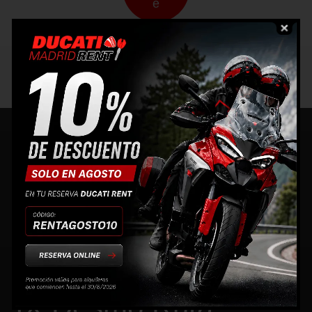
e
MÁS
RUTAS
XI Desmo-Ruta
09/06/26
X Desmo Ruta
05/05/22
IX Desmo Ruta