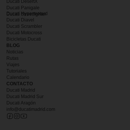
Ducati DesertX
Ducati Panigale
Ducati Hypermotard
Ducati Streetfighter
Ducati Diavel
Ducati Scrambler
Ducati Motocross
Bicicletas Ducati
BLOG
Noticias
Rutas
Viajes
Tutoriales
Calendario
CONTACTO
Ducati Madrid
Ducati Madrid Sur
Ducati Aragón
info@ducatimadrid.com