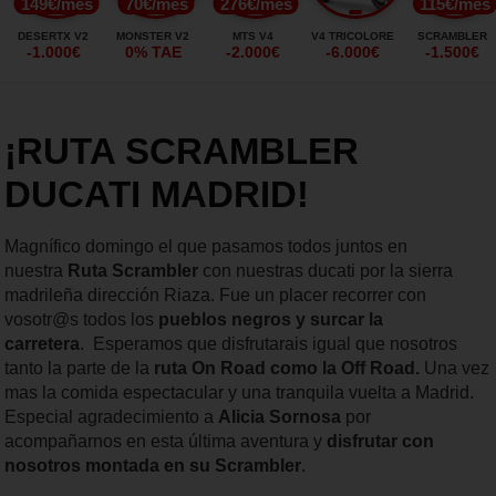
149€/mes
70€/mes
276€/mes
115€/mes
DESERTX V2
MONSTER V2
MTS V4
V4 TRICOLORE
SCRAMBLER
-1.000€
0% TAE
-2.000€
-6.000€
-1.500€
¡RUTA SCRAMBLER
DUCATI MADRID!
Magnífico domingo el que pasamos todos juntos en
nuestra
Ruta Scrambler
con nuestras ducati por la sierra
madrileña dirección Riaza. Fue un placer recorrer con
vosotr@s todos los
pueblos negros y surcar la
carretera
. Esperamos que disfrutarais igual que nosotros
tanto la parte de la
ruta On Road como la Off Road.
Una vez
mas la comida espectacular y una tranquila vuelta a Madrid.
Especial agradecimiento a
Alicia Sornosa
por
acompañarnos en esta última aventura y
disfrutar con
nosotros montada en su Scrambler
.