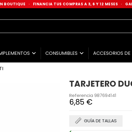
 EN BOUTIQUE
·
FINANCIA TUS COMPRAS A 3, 6 Y 12 MESES
·
GAR
MPLEMENTOS
CONSUMIBLES
ACCESORIOS D
TI
TARJETERO DU
Referencia
987694141
6,85 €
GUÍA DE TALLAS