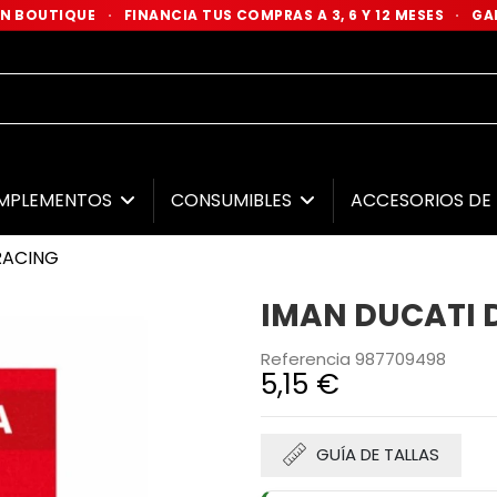
 EN BOUTIQUE
·
FINANCIA TUS COMPRAS A 3, 6 Y 12 MESES
·
GAR
MPLEMENTOS
CONSUMIBLES
ACCESORIOS D
RACING
IMAN DUCATI 
Referencia
987709498
5,15 €
GUÍA DE TALLAS