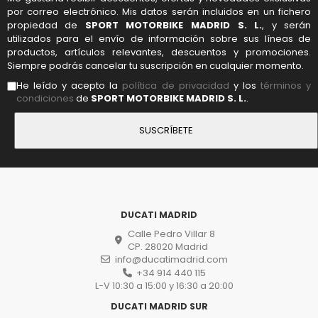
por correo electrónico. Mis datos serán incluidos en un fichero
propiedad de
SPORT MOTORBIKE MADRID S. L.
, y serán
utilizados para el envío de información sobre sus líneas de
productos, artículos relevantes, descuentos y promociones.
Siempre podrás cancelar tu suscripción en cualquier momento.
He leído y acepto la
política de privacidad
y los
términos y
condiciones
de
SPORT MOTORBIKE MADRID S. L.
.
DUCATI MADRID
Calle Pedro Villar 8
CP. 28020 Madrid
info@ducatimadrid.com
+34 914 440 115
L-V 10:30 a 15:00 y 16:30 a 20:00
DUCATI MADRID SUR