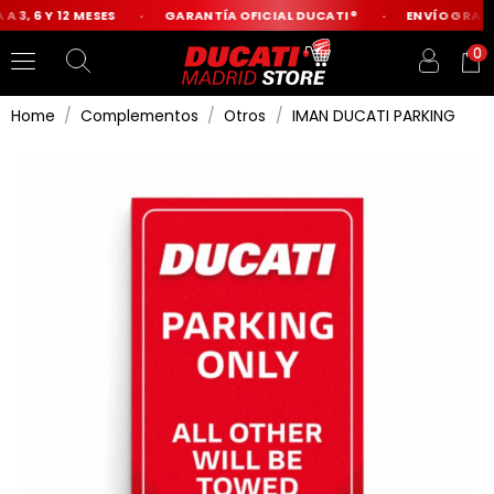
 3, 6 Y 12 MESES
GARANTÍA OFICIAL DUCATI®
ENVÍO GRATIS
0
Home
Complementos
Otros
IMAN DUCATI PARKING