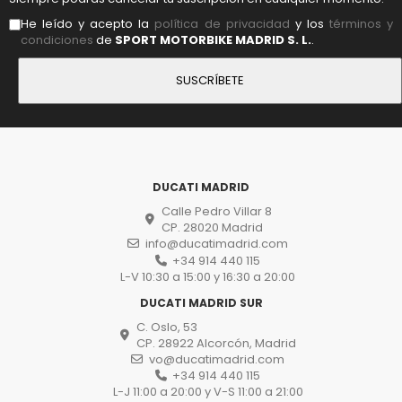
He leído y acepto la
política de privacidad
y los
términos y
condiciones
de
SPORT MOTORBIKE MADRID S. L.
.
DUCATI MADRID
Calle Pedro Villar 8
CP. 28020 Madrid
info@ducatimadrid.com
+34 914 440 115
L-V 10:30 a 15:00 y 16:30 a 20:00
DUCATI MADRID SUR
C. Oslo, 53
CP. 28922 Alcorcón, Madrid
vo@ducatimadrid.com
+34 914 440 115
L-J 11:00 a 20:00 y V-S 11:00 a 21:00