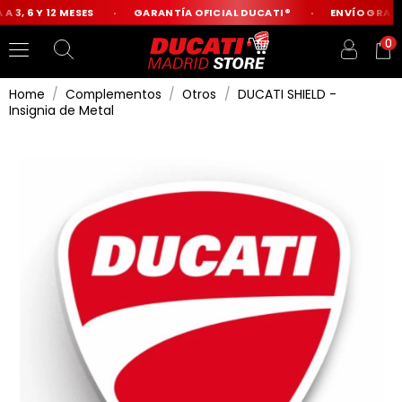
 3, 6 Y 12 MESES
GARANTÍA OFICIAL DUCATI®
ENVÍO GRATIS
0
Home
Complementos
Otros
DUCATI SHIELD -
Insignia de Metal