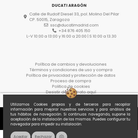
DUCATI ARAGÓN
Calle de Rudolf Diesel 33, pol. Molino Del Pilar
CP. 50015, Zaragoza
ssc@ducatimadrid.com
+34 876 405 150
L-V 10:00 a 13:00 y 16:00 a 20:00 | S 10:00 a 13.30
Política de cambios y devoluciones
Términos y condiciones de uso y compra
Política de privacidad y protección de datos
Proceso de compra
Politica de cookies
Desistir del contrato aquí
Utilizamos Cookies propias y de terceros para recopilar
información para mejorar nuestros servicios y para análisis de
tus hábitos de navegación. Si continuas navegando, supone la
aceptación de la instalación de las mismas. Puedes configurar tu
navegador para impedir su instalación.
Aceptar
Rechazar