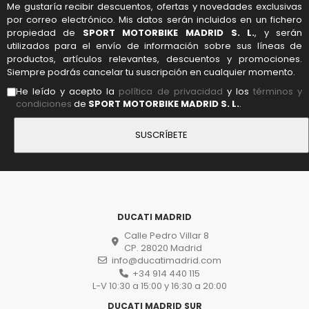
Me gustaría recibir descuentos, ofertas y novedades exclusivas
por correo electrónico. Mis datos serán incluidos en un fichero
propiedad de
SPORT MOTORBIKE MADRID S. L.
, y serán
utilizados para el envío de información sobre sus líneas de
productos, artículos relevantes, descuentos y promociones.
Siempre podrás cancelar tu suscripción en cualquier momento.
He leído y acepto la
política de privacidad
y los
términos y
condiciones
de
SPORT MOTORBIKE MADRID S. L.
.
DUCATI MADRID
Calle Pedro Villar 8
CP. 28020 Madrid
info@ducatimadrid.com
+34 914 440 115
L-V 10:30 a 15:00 y 16:30 a 20:00
DUCATI MADRID SUR