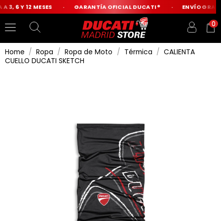
 3, 6 Y 12 MESES
GARANTÍA OFICIAL DUCATI®
ENVÍO GRATIS
0
Home
Ropa
Ropa de Moto
Térmica
CALIENTA
CUELLO DUCATI SKETCH