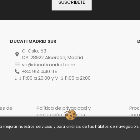
DUCATI MADRID SUR
C. Oslo, 53
CP. 28922 Alcorcón, Madrid
vo@ducatimadrid.com
+34 914 440 115
L-J 11:00 a 20:00 y V-S 11:00 a 21:00
es de
Política de privacidad y
Pro
protección de datos
com
ra mejorar nuestros servicios y para análisis de tus hábitos de navegación