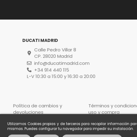
DUCATI MADRID
Calle Pedro Villar 8
CP. 28020 Madrid
info@ducatimadrid.com
+34 914 440 115
L-V 10:30 a 15:00 y 16:30 a 20:00
Política de cambios y
Términos y condicion
devoluciones
uso y compra
Utilizamos Cookies propias y de terceros para recopilar información pa
mismas. Puedes configurar tu navegador para impedir su instalación.