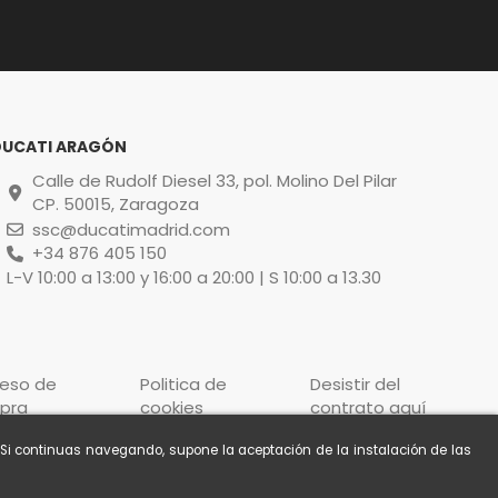
DUCATI ARAGÓN
Calle de Rudolf Diesel 33, pol. Molino Del Pilar
CP. 50015, Zaragoza
ssc@ducatimadrid.com
+34 876 405 150
L-V 10:00 a 13:00 y 16:00 a 20:00 | S 10:00 a 13.30
ceso de
Politica de
Desistir del
pra
cookies
contrato aquí
. Si continuas navegando, supone la aceptación de la instalación de las