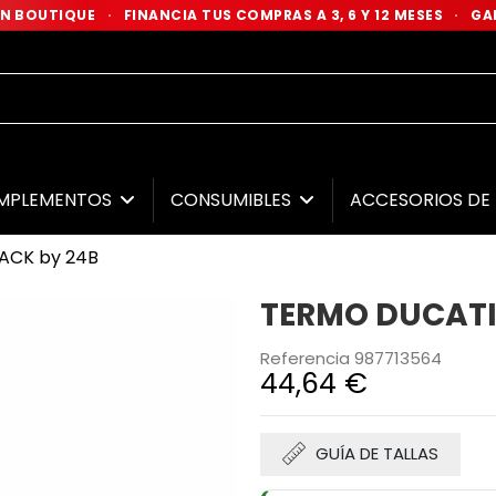
 EN BOUTIQUE
·
FINANCIA TUS COMPRAS A 3, 6 Y 12 MESES
·
GAR
MPLEMENTOS
CONSUMIBLES
ACCESORIOS D
ACK by 24B
TERMO DUCATI
Referencia
987713564
44,64 €
GUÍA DE TALLAS