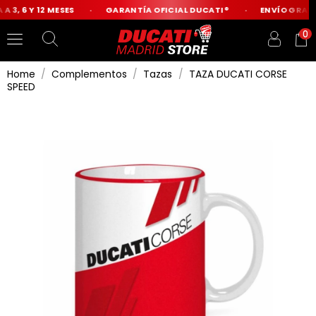
 3, 6 Y 12 MESES
GARANTÍA OFICIAL DUCATI®
ENVÍO GRATIS
0
Home
Complementos
Tazas
TAZA DUCATI CORSE
SPEED