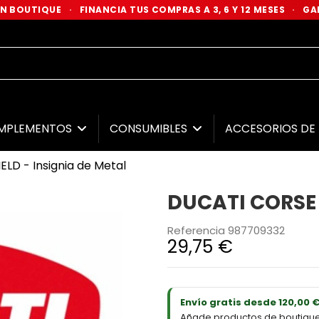
 EN BOUTIQUE
·
FINANCIA TUS COMPRAS A 3, 6 Y 12 MESES
·
GAR
MPLEMENTOS
CONSUMIBLES
ACCESORIOS D
LD - Insignia de Metal
DUCATI CORSE S
Referencia
987709332
29,75 €
Envío gratis desde 120,00 
Añade productos de boutique D