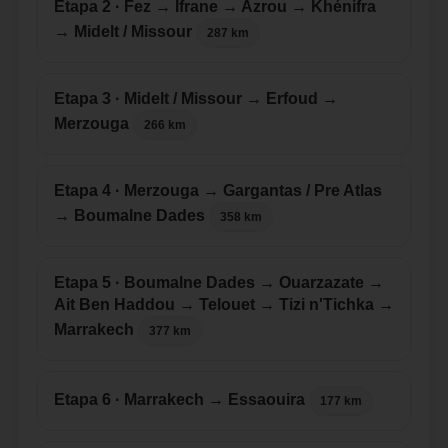
Etapa 2 · Fez → Ifrane → Azrou → Khénifra
→ Midelt / Missour
287 km
Etapa 3 · Midelt / Missour → Erfoud →
Merzouga
266 km
Etapa 4 · Merzouga → Gargantas / Pre Atlas
→ Boumalne Dades
358 km
Etapa 5 · Boumalne Dades → Ouarzazate →
Ait Ben Haddou → Telouet → Tizi n'Tichka →
Marrakech
377 km
Etapa 6 · Marrakech → Essaouira
177 km