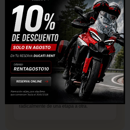
aventura por libre
Marruecos es ideal para quienes buscan un
viaje en moto con sensación de aventura
real, pero sin necesidad de hacer off-road.
Con una buena planificación y una moto
cómoda para viajar, puedes disfrutar de
carreteras espectaculares durante más de
2.000 km.
Muchos motoristas utilizan rutas como esta
para descubrir el país por su cuenta,
combinando conducción, cultura,
gastronomía y paisajes que cambian
radicalmente de una etapa a otra.