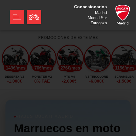
Concesionarios
Madrid
Madrid Sur
Zaragoza
PROMOCIONES DE ESTE MES
149€/mes
70€/mes
276€/mes
115€/mes
DESERTX V2
MONSTER V2
MTS V4
V4 TRICOLORE
SCRAMBLER
-1.000€
0% TAE
-2.000€
-6.000€
-1.500€
VIAJES DUCATI MADRID
Marruecos en moto