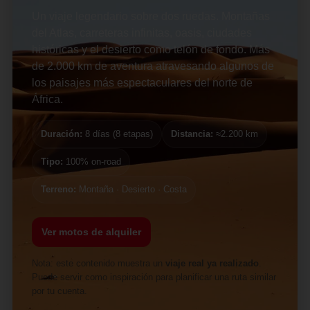
Un viaje legendario sobre dos ruedas. Montañas
del Atlas, carreteras infinitas, oasis, ciudades
históricas y el desierto como telón de fondo. Más
de 2.000 km de aventura atravesando algunos de
los paisajes más espectaculares del norte de
África.
Duración:
8 días (8 etapas)
Distancia:
≈2.200 km
Tipo:
100% on-road
Terreno:
Montaña · Desierto · Costa
Ver motos de alquiler
Nota: este contenido muestra un
viaje real ya realizado
.
Puede servir como inspiración para planificar una ruta similar
por tu cuenta.