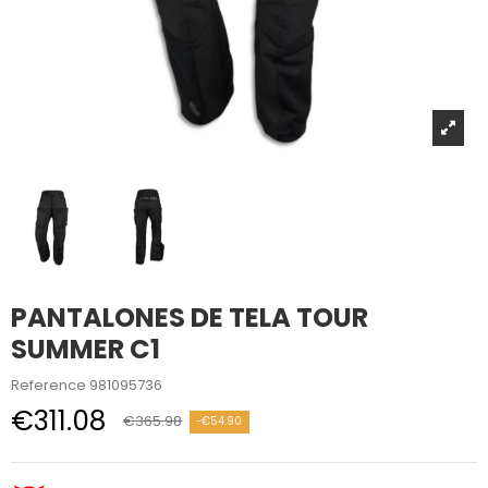
PANTALONES DE TELA TOUR
SUMMER C1
Reference
981095736
€311.08
€365.98
-€54.90