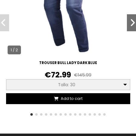
1 / 2
TROUSER BULL LADY DARK BLUE
€72.99
€145.99
Talla: 30
Add to cart